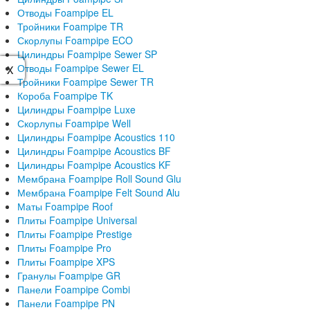
Отводы Foampipe EL
Тройники Foampipe TR
Скорлупы Foampipe ECO
Цилиндры Foampipe Sewer SP
Отводы Foampipe Sewer EL
X
X
Тройники Foampipe Sewer TR
Короба Foampipe TK
Цилиндры Foampipe Luxe
Скорлупы Foampipe Well
Цилиндры Foampipe Acoustics 110
Цилиндры Foampipe Acoustics BF
Цилиндры Foampipe Acoustics KF
Мембрана Foampipe Roll Sound Glu
Мембрана Foampipe Felt Sound Alu
Маты Foampipe Roof
Плиты Foampipe Universal
Плиты Foampipe Prestige
Плиты Foampipe Pro
Плиты Foampipe XPS
Гранулы Foampipe GR
Панели Foampipe Combi
Панели Foampipe PN